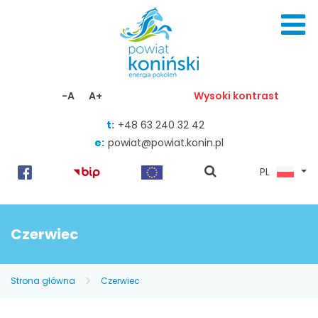
Skocz do zawartości
-A
A+
Wysoki kontrast
t:
+48 63 240 32 42
e:
powiat@powiat.konin.pl
pokaż
PL
wyszukiwarkę
Czerwiec
Strona główna
Czerwiec