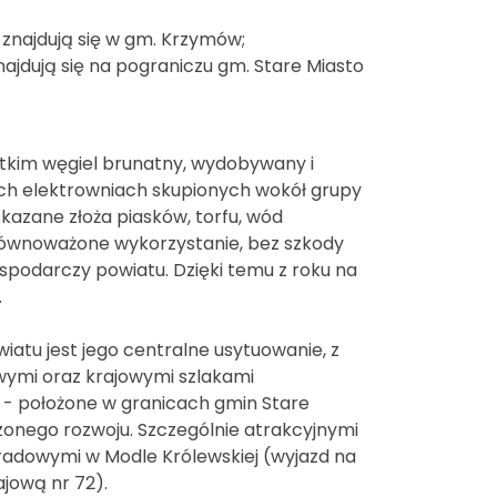
 znajdują się w gm. Krzymów;
ajdują się na pograniczu gm. Stare Miasto
kim węgiel brunatny, wydobywany i
ch elektrowniach skupionych wokół grupy
azane złoża piasków, torfu, wód
równoważone wykorzystanie, bez szkody
spodarczy powiatu. Dzięki temu z roku na
.
tu jest jego centralne usytuowanie, z
ymi oraz krajowymi szlakami
 - położone w granicach gmin Stare
szonego rozwoju. Szczególnie atrakcyjnymi
radowymi w Modle Królewskiej (wyjazd na
jową nr 72).