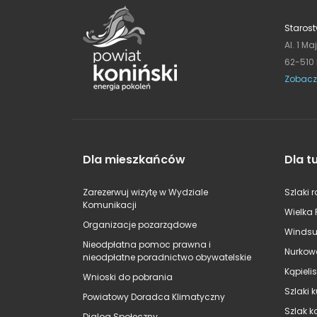
Starost
Al. 1 Ma
62-510
Zobacz
Dla mieszkańców
Dla t
Zarezerwuj wizytę w Wydziale
Szlaki 
Komunikacji
Wielka 
Organizacje pozarządowe
Windsu
Nieodpłatna pomoc prawna i
Nurkow
nieodpłatne poradnictwo obywatelskie
Kąpieli
Wnioski do pobrania
Szlaki 
Powiatowy Doradca Klimatyczny
Szlak k
Dialog Społeczny