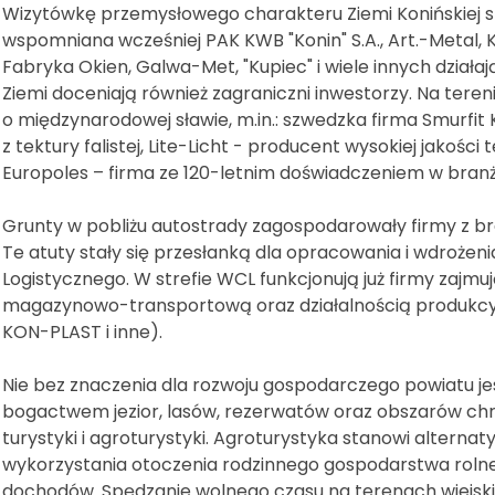
Wizytówkę przemysłowego charakteru Ziemi Konińskiej sta
wspomniana wcześniej PAK KWB "Konin" S.A., Art.-Metal,
Fabryka Okien, Galwa-Met, "Kupiec" i wiele innych działa
Ziemi doceniają również zagraniczni inwestorzy. Na tere
o międzynarodowej sławie, m.in.: szwedzka firma Smurfi
z tektury falistej, Lite-Licht - producent wysokiej jakoś
Europoles – firma ze 120-letnim doświadczeniem w branży
Grunty w pobliżu autostrady zagospodarowały firmy z br
Te atuty stały się przesłanką dla opracowania i wdroże
Logistycznego. W strefie WCL funkcjonują już firmy zajmuj
magazynowo-transportową oraz działalnością produkcyjn
KON-PLAST i inne).
Nie bez znaczenia dla rozwoju gospodarczego powiatu je
bogactwem jezior, lasów, rezerwatów oraz obszarów chro
turystyki i agroturystyki. Agroturystyka stanowi alter
wykorzystania otoczenia rodzinnego gospodarstwa rolne
dochodów. Spędzanie wolnego czasu na terenach wiejsk