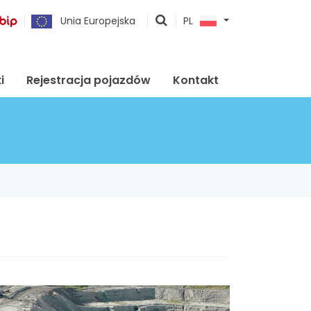
pokaż
Unia Europejska
PL
wyszukiwarkę
i
Rejestracja pojazdów
Kontakt