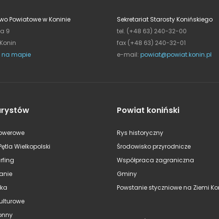
wo Powiatowe w Koninie
Sekretariat Starosty Konińskiego
ja 9
tel. (+48 63) 240-32-00
 Konin
fax (+48 63) 240-32-01
 na mapie
e-mail:
powiat@powiat.konin.pl
urystów
Powiat koniński
rowerowe
Rys historyczny
Pętla Wielkopolski
Środowisko przyrodnicze
rfing
Współpraca zagraniczna
anie
Gminy
ska
Powstanie styczniowe na Ziemi Kon
kulturowe
onny