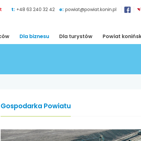
Skocz do zawartości
t
t:
+48 63 240 32 42
e:
powiat@powiat.konin.pl
ńców
Dla biznesu
Dla turystów
Powiat konińsk
Gospodarka Powiatu