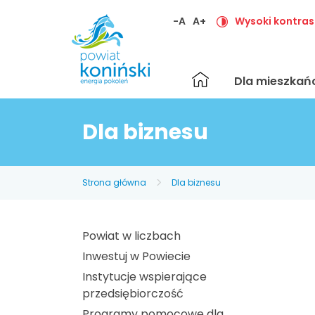
-A
A+
Wysoki kontras
Strona
Dla mieszka
główna
Dla biznesu
Strona główna
Dla biznesu
Powiat w liczbach
Inwestuj w Powiecie
Instytucje wspierające
przedsiębiorczość
Programy pomocowe dla