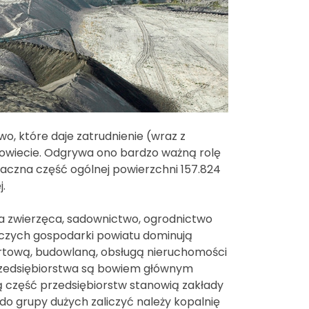
, które daje zatrudnienie (wraz z
owiecie. Odgrywa ono bardzo ważną rolę
aczna część ogólnej powierzchni 157.824
j.
cja zwierzęca, sadownictwo, ogrodnictwo
iczych gospodarki powiatu dominują
ortową, budowlaną, obsługą nieruchomości
przedsiębiorstwa są bowiem głównym
 część przedsiębiorstw stanowią zakłady
 do grupy dużych zaliczyć należy kopalnię