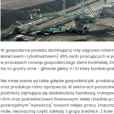
W gospodarce powiatu dominującą rolę odgrywa rolnictwo
leśnictwem i rybołówstwem) 46% osób pracujących w p
w procesach rozwoju gospodarczego Ziemi Konińskiej. Zn
ha, to grunty orne - głównie gleby V i VI klasy bonitacyjne
Nie mniej ważne są takie gałęzie gospodarki jak: produk
oraz produkcja rolno-spożywcza. W sektorach pozaroln
podmioty zajmujące się działalnością handlową, transp
i firm oraz pośrednictwem finansowym. Małe i średnie 
potencjalnym "wytwórcą" nowych miejsc pracy. Znaczną
małe, nieznaczną część zakłady z grupy średnich. Z kolei