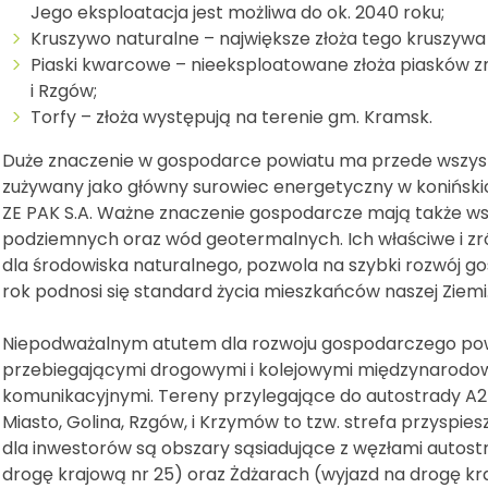
Jego eksploatacja jest możliwa do ok. 2040 roku;
Kruszywo naturalne – największe złoża tego kruszywa
Piaski kwarcowe – nieeksploatowane złoża piasków zn
i Rzgów;
Torfy – złoża występują na terenie gm. Kramsk.
Duże znaczenie w gospodarce powiatu ma przede wszyst
zużywany jako główny surowiec energetyczny w koniński
ZE PAK S.A. Ważne znaczenie gospodarcze mają także wsk
podziemnych oraz wód geotermalnych. Ich właściwe i z
dla środowiska naturalnego, pozwola na szybki rozwój go
rok podnosi się standard życia mieszkańców naszej Ziemi
Niepodważalnym atutem dla rozwoju gospodarczego powia
przebiegającymi drogowymi i kolejowymi międzynarodow
komunikacyjnymi. Tereny przylegające do autostrady A2
Miasto, Golina, Rzgów, i Krzymów to tzw. strefa przyspie
dla inwestorów są obszary sąsiadujące z węzłami autost
drogę krajową nr 25) oraz Żdżarach (wyjazd na drogę kra