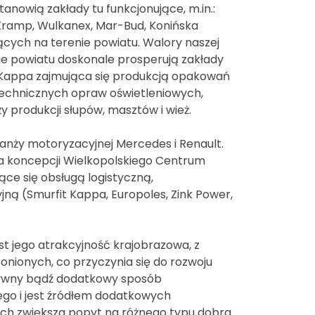
nowią zakłady tu funkcjonujące, m.in.:
 Kramp, Wulkanex, Mar-Bud, Konińska
jących na terenie powiatu. Walory naszej
nie powiatu doskonale prosperują zakłady
t Kappa zajmująca się produkcją opakowań
ci technicznych opraw oświetleniowych,
 produkcji słupów, masztów i wież.
anży motoryzacyjnej Mercedes i Renault.
nia koncepcji Wielkopolskiego Centrum
ące się obsługą logistyczną,
ą (Smurfit Kappa, Europoles, Zink Power,
st jego atrakcyjność krajobrazowa, z
nionych, co przyczynia się do rozwoju
natywny bądź dodatkowy sposób
go i jest źródłem dodatkowych
ich zwiększa popyt na różnego typu dobra