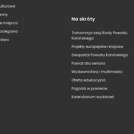
kulturowe
onny
Na skróty
e miejsca
oclegowa
Transmisja sesji Rady Powiatu
Konińskiego
stwo
Projekty europejskie i krajowe
Geoportal Powiatu Konińskiego
Powiat dla seniora
Wydawnictwa i multimedia
Oferta edukacyjna
Pogoda w powiecie
Kalendarium wydarzeń