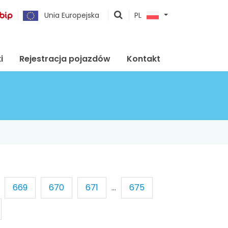
pokaż
Unia Europejska
PL
wyszukiwarkę
i
Rejestracja pojazdów
Kontakt
669
670
671
...
675