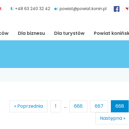
Skocz do zawartości
t
t:
+48 63 240 32 42
e:
powiat@powiat.konin.pl
ńców
Dla biznesu
Dla turystów
Powiat konińsk
« Poprzednia
1
...
666
667
668
Następna »