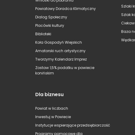
Wnioski do pobrania
Szlaki 
Powiatowy Doradca Klimatyczny
Szlak k
Dialog Społeczny
Ciekaw
Placówki kultury
Baza n
Biblioteki
Wędkar
Koła Gospodyń Wiejskich
Amatorski ruch artystyczny
Tworzymy Kalendarz Imprez
Zostaw 1,5% podatku w powiecie
konińskim
Dla biznesu
Powiat w liczbach
Inwestuj w Powiecie
Instytucje wspierające przedsiębiorczość
Programy pomocowe dla