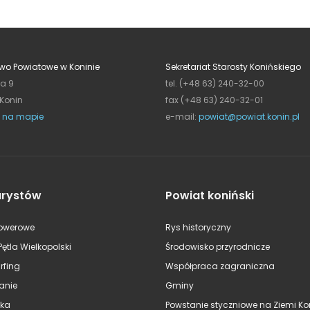
wo Powiatowe w Koninie
Sekretariat Starosty Konińskiego
ja 9
tel. (+48 63) 240-32-00
 Konin
fax (+48 63) 240-32-01
 na mapie
e-mail:
powiat@powiat.konin.pl
urystów
Powiat koniński
rowerowe
Rys historyczny
Pętla Wielkopolski
Środowisko przyrodnicze
rfing
Współpraca zagraniczna
anie
Gminy
ska
Powstanie styczniowe na Ziemi Kon