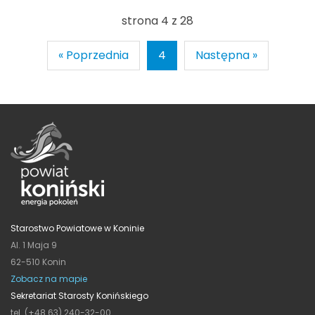
strona 4 z 28
« Poprzednia
4
Następna »
Starostwo Powiatowe w Koninie
Al. 1 Maja 9
62-510 Konin
Zobacz na mapie
Sekretariat Starosty Konińskiego
tel. (+48 63) 240-32-00