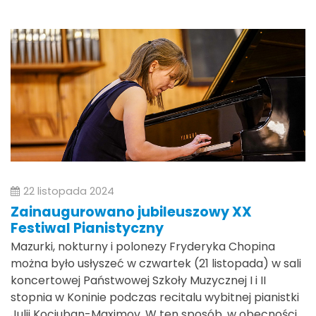
22 listopada 2024
Zainaugurowano jubileuszowy XX
Festiwal Pianistyczny
Mazurki, nokturny i polonezy Fryderyka Chopina
można było usłyszeć w czwartek (21 listopada) w sali
koncertowej Państwowej Szkoły Muzycznej I i II
stopnia w Koninie podczas recitalu wybitnej pianistki
Julii Kociuban-Maximov. W ten sposób, w obecności