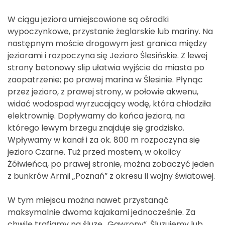
W ciągu jeziora umiejscowione są ośrodki
wypoczynkowe, przystanie żeglarskie lub mariny. Na
następnym moście drogowym jest granica między
jeziorami i rozpoczyna się Jezioro Ślesińskie. Z lewej
strony betonowy slip ułatwia wyjście do miasta po
zaopatrzenie; po prawej marina w Ślesinie. Płynąc
przez jezioro, z prawej strony, w połowie akwenu,
widać wodospad wyrzucający wodę, która chłodziła
elektrownię. Dopływamy do końca jeziora, na
którego lewym brzegu znajduje się grodzisko.
Wpływamy w kanał i za ok. 800 m rozpoczyna się
jezioro Czarne. Tuż przed mostem, w okolicy
Żółwieńca, po prawej stronie, można zobaczyć jeden
z bunkrów Armii „Poznań” z okresu II wojny światowej.
W tym miejscu można nawet przystanąć
maksymalnie dwoma kajakami jednocześnie. Za
chwilę trafiamy na śluzę „Gawrony”. Śluzujemy lub