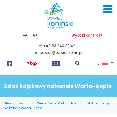
Skocz do zawartości
-A
A+
Wysoki kontrast
t:
+48 63 240 32 42
e:
powiat@powiat.konin.pl
pokaż
PL
wyszukiwarkę
Szlak kajakowy na kanale Warta-Gopło
Strona główna
Wielka Pętla Wielkopolski
Szlak kajakowy
na kanale Warta-Gopło