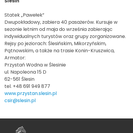
Ślesin
Statek „Pawełek”
Dwupokładowy, zabiera 40 pasażerów. Kursuje w
sezonie letnim od maja do września zabierając
indywidualnych turystów oraz grupy zorganizowane.
Rejsy po jeziorach: Ślesińskim, Mikorzyńskim,
Pątnowskim, a także na trasie Konin-Kruszwica,
Armator:
Przystań Wodna w Ślesinie
ul. Napoleona 15 D
62-561 Ślesin
tel. +48 691 949 877
www.przystan.slesin.pl
csir@slesin.pl