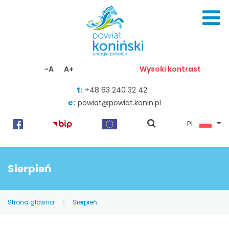
Skocz do zawartości
-A
A+
Wysoki kontrast
t:
+48 63 240 32 42
e:
powiat@powiat.konin.pl
pokaż
PL
wyszukiwarkę
Sierpień
Strona główna
Sierpień