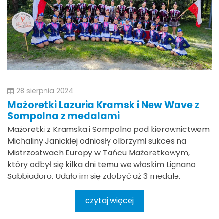
28 sierpnia 2024
Mażoretki Lazuria Kramsk i New Wave z
Sompolna z medalami
Mażoretki z Kramska i Sompolna pod kierownictwem
Michaliny Janickiej odniosły olbrzymi sukces na
Mistrzostwach Europy w Tańcu Mażoretkowym,
który odbył się kilka dni temu we włoskim Lignano
Sabbiadoro. Udało im się zdobyć aż 3 medale.
czytaj więcej