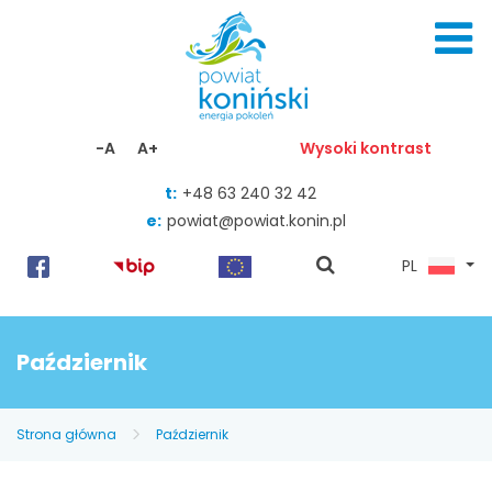
Skocz do zawartości
-A
A+
Wysoki kontrast
t:
+48 63 240 32 42
e:
powiat@powiat.konin.pl
pokaż
PL
wyszukiwarkę
Październik
Strona główna
Październik