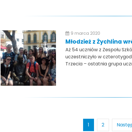
9 marca 2020
Młodzież z Żychlina wr
Aż 54 uczniów z Zespołu Szk
uczestniczyło w czterotygo
Trzecia – ostatnia grupa uczn
1
2
Nastę