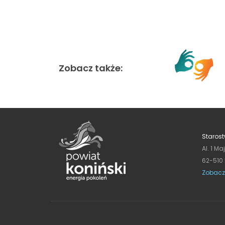
Zobacz także:
Starost
Al. 1 Ma
62-510
Zobacz