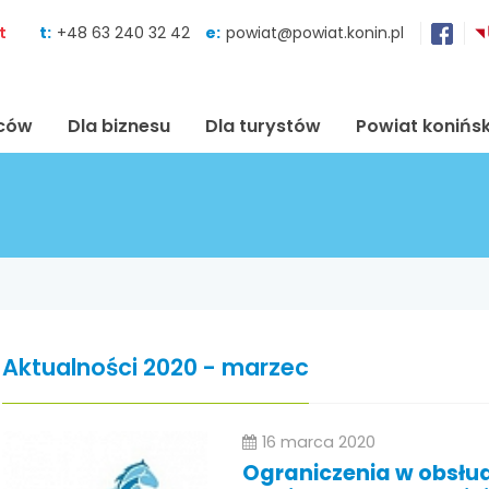
Skocz do zawartości
t
t:
+48 63 240 32 42
e:
powiat@powiat.konin.pl
ńców
Dla biznesu
Dla turystów
Powiat konińsk
Aktualności 2020 - marzec
16 marca 2020
Ograniczenia w obsłu