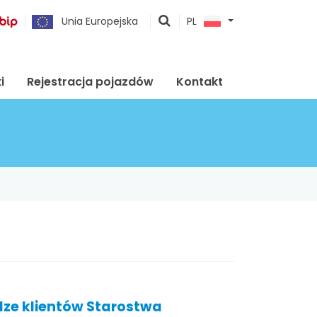
pokaż
Unia Europejska
PL
wyszukiwarkę
i
Rejestracja pojazdów
Kontakt
dze klientów Starostwa