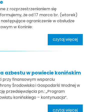
ie
ne z rozprzestrzenianiem się
formujemy, że od 17 marca br. (wtorek)
 następujące ograniczenie w obsłudze
atowym w Koninie:
czytaj więcej
ia azbestu w powiecie konińskim
ski przy finansowym wsparciu
rony Środowiska i Gospodarki Wodnej w
cję przedsięwzięcia pn.: „Program
owiatu konińskiego – kontynuacja”.
czytaj więcej