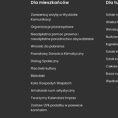
Dla mieszkańców
Dla t
Zarezerwuj wizytę w Wydziale
Szlaki 
Komunikacji
Wielka 
Organizacje pozarządowe
Windsu
Nieodpłatna pomoc prawna i
Nurkow
nieodpłatne poradnictwo obywatelskie
Kąpieli
Wnioski do pobrania
Szlaki 
Powiatowy Doradca Klimatyczny
Szlak k
Dialog Społeczny
Ciekaw
Placówki kultury
Baza n
Biblioteki
Wędkar
Koła Gospodyń Wiejskich
Amatorski ruch artystyczny
Tworzymy Kalendarz Imprez
Zostaw 1,5% podatku w powiecie
konińskim