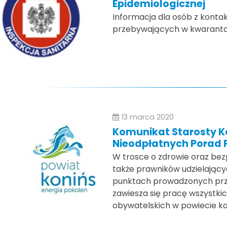
Epidemiologicznej
Informacja dla osób z kont
przebywających w kwaranta
13 marca 2020
Komunikat Starosty K
Nieodpłatnych Porad
W trosce o zdrowie oraz be
także prawników udzielając
punktach prowadzonych prze
zawiesza się pracę wszystk
obywatelskich w powiecie ko