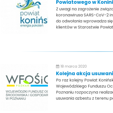
Powiatowego w Konin
Z uwagi na zagrożenie związa
koronawirusa SARS-CoV-2 in
do odwołania wprowadza się
klientów w Starostwie Powi
18 marca 2020
Kolejna akcja usuwan
Po raz kolejny Powiat Koniń
Wojewódzkiego Funduszu Och
Poznaniu rozpoczyna realiza
usuwania azbestu z terenu p