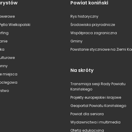
urystów
Powiat koniński
rowerowe
Rys historyczny
Pętla Wielkopolski
Środowisko przyrodnicze
rfing
Współpraca zagraniczna
anie
Gminy
ska
Powstanie styczniowe na Ziemi Kon
kulturowe
onny
Na skróty
e miejsca
oclegowa
Transmisja sesji Rady Powiatu
Konińskiego
stwo
Projekty europejskie i krajowe
Geoportal Powiatu Konińskiego
Powiat dla seniora
Wydawnictwa i multimedia
Oferta edukacyjna