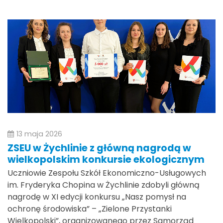
13 maja 2026
ZSEU w Żychlinie z główną nagrodą w
wielkopolskim konkursie ekologicznym
Uczniowie Zespołu Szkół Ekonomiczno-Usługowych
im. Fryderyka Chopina w Żychlinie zdobyli główną
nagrodę w XI edycji konkursu „Nasz pomysł na
ochronę środowiska” – „Zielone Przystanki
Wielkopolski”, organizowanego przez Samorząd