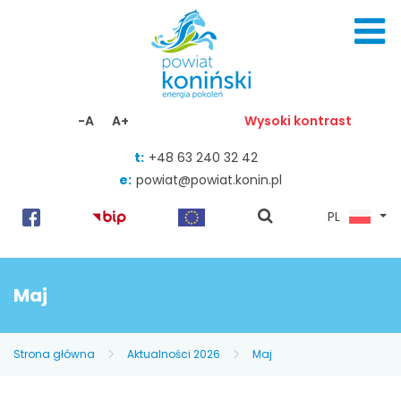
Skocz do zawartości
-A
A+
Wysoki kontrast
t:
+48 63 240 32 42
e:
powiat@powiat.konin.pl
pokaż
PL
wyszukiwarkę
Maj
Strona główna
Aktualności 2026
Maj