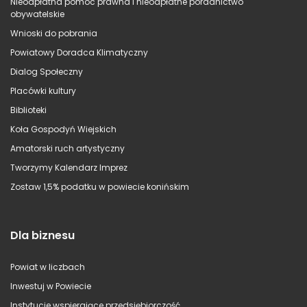
Nieodpłatna pomoc prawna i nieodpłatne poradnictwo
obywatelskie
Wnioski do pobrania
Powiatowy Doradca Klimatyczny
Dialog Społeczny
Placówki kultury
Biblioteki
Koła Gospodyń Wiejskich
Amatorski ruch artystyczny
Tworzymy Kalendarz Imprez
Zostaw 1,5% podatku w powiecie konińskim
Dla biznesu
Powiat w liczbach
Inwestuj w Powiecie
Instytucje wspierające przedsiębiorczość