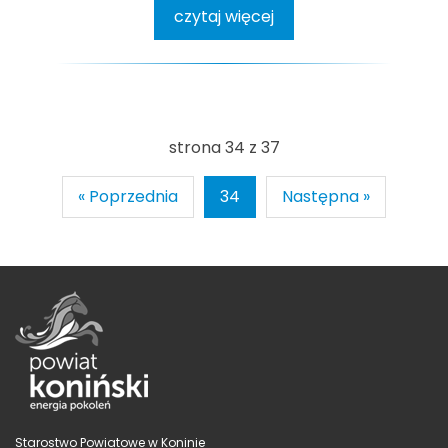
czytaj więcej
strona 34 z 37
« Poprzednia
34
Następna »
Starostwo Powiatowe w Koninie