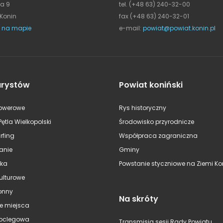
ja 9
tel. (+48 63) 240-32-00
 Konin
fax (+48 63) 240-32-01
 na mapie
e-mail:
powiat@powiat.konin.pl
urystów
Powiat koniński
rowerowe
Rys historyczny
Pętla Wielkopolski
Środowisko przyrodnicze
rfing
Współpraca zagraniczna
anie
Gminy
ska
Powstanie styczniowe na Ziemi Kon
kulturowe
onny
Na skróty
e miejsca
oclegowa
Transmisja sesji Rady Powiatu