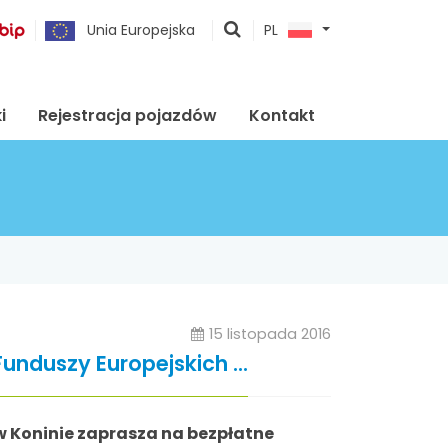
pokaż
Unia Europejska
PL
wyszukiwarkę
i
Rejestracja pojazdów
Kontakt
15 listopada 2016
nduszy Europejskich ...
w Koninie zaprasza na bezpłatne