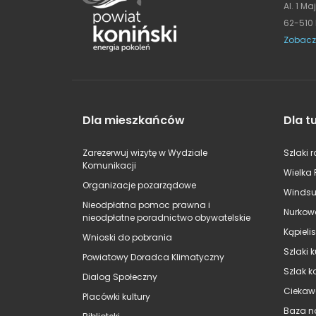
Al. 1 Ma
62-510
Zobacz
Dla mieszkańców
Dla t
Zarezerwuj wizytę w Wydziale
Szlaki 
Komunikacji
Wielka 
Organizacje pozarządowe
Windsu
Nieodpłatna pomoc prawna i
Nurkow
nieodpłatne poradnictwo obywatelskie
Kąpieli
Wnioski do pobrania
Szlaki 
Powiatowy Doradca Klimatyczny
Szlak k
Dialog Społeczny
Ciekaw
Placówki kultury
Baza n