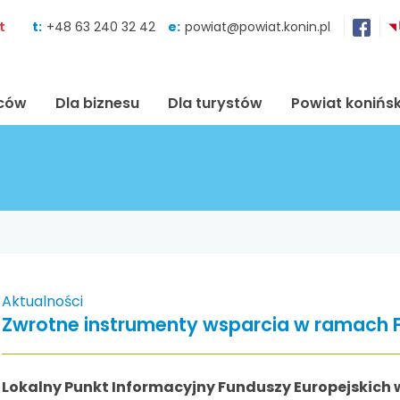
Skocz do zawartości
t
t:
+48 63 240 32 42
e:
powiat@powiat.konin.pl
ńców
Dla biznesu
Dla turystów
Powiat konińsk
Aktualności
Zwrotne instrumenty wsparcia w ramach Fu
Lokalny Punkt Informacyjny Funduszy Europejskich 