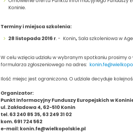
Omówienie oferta Punktu Informacyjnego Funduszy Eu
Koninie.
Terminy i miejsca szkolenia:
28 listopada 2016 r
. - Konin
,
Sala szkoleniowa w Agenc
W celu wzięcia udziału w wybranym spotkaniu prosimy o 
formularza zgłoszeniowego na adres:
konin.fe@wielkopol
Ilość miejsc jest ograniczona. O udziale decyduje kolejnoś
Organizator:
Punkt Informacyjny Funduszy Europejskich w Konini
ul. Zakładowa 4, 62-510 Konin
tel.
63 240 85 35, 63 249 31 02
kom. 691 724 562
e-mail: konin.fe@wielkopolskie.pl