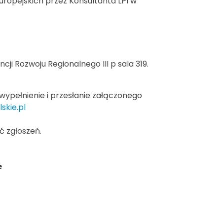
ropejskich przez Konsultanta LPI w
ji Rozwoju Regionalnego III p sala 319.
wypełnienie i przesłanie załączonego
skie.pl
ć zgłoszeń.
e