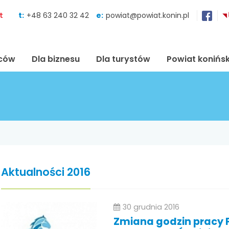
Skocz do zawartości
t
t:
+48 63 240 32 42
e:
powiat@powiat.konin.pl
ńców
Dla biznesu
Dla turystów
Powiat konińsk
Aktualności 2016
30 grudnia 2016
Zmiana godzin pracy 