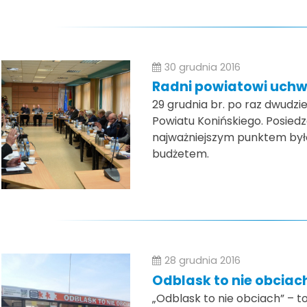
30 grudnia 2016
Radni powiatowi uchwa
29 grudnia br. po raz dwudzi
Powiatu Konińskiego. Posied
najważniejszym punktem był
budżetem.
28 grudnia 2016
Odblask to nie obciac
„Odblask to nie obciach” – to