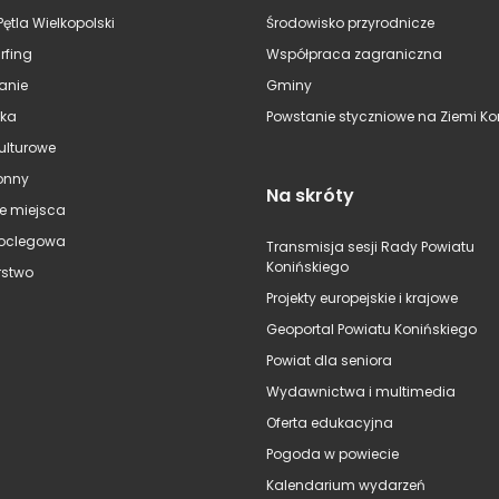
Pętla Wielkopolski
Środowisko przyrodnicze
rfing
Współpraca zagraniczna
anie
Gminy
ska
Powstanie styczniowe na Ziemi Kon
kulturowe
onny
Na skróty
e miejsca
oclegowa
Transmisja sesji Rady Powiatu
Konińskiego
stwo
Projekty europejskie i krajowe
Geoportal Powiatu Konińskiego
Powiat dla seniora
Wydawnictwa i multimedia
Oferta edukacyjna
Pogoda w powiecie
Kalendarium wydarzeń