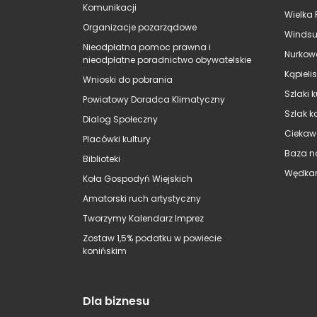
Komunikacji
Wielka 
Organizacje pozarządowe
Windsu
Nieodpłatna pomoc prawna i
Nurkow
nieodpłatne poradnictwo obywatelskie
Kąpieli
Wnioski do pobrania
Szlaki 
Powiatowy Doradca Klimatyczny
Szlak k
Dialog Społeczny
Ciekaw
Placówki kultury
Baza n
Biblioteki
Wędkar
Koła Gospodyń Wiejskich
Amatorski ruch artystyczny
Tworzymy Kalendarz Imprez
Zostaw 1,5% podatku w powiecie
konińskim
Dla biznesu