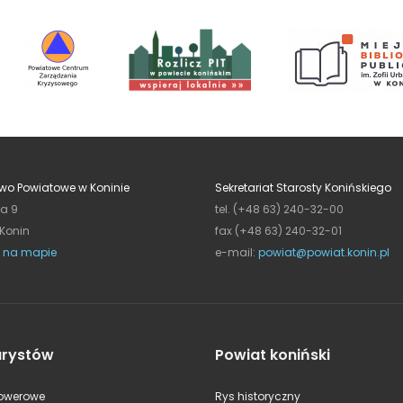
wo Powiatowe w Koninie
Sekretariat Starosty Konińskiego
ja 9
tel. (+48 63) 240-32-00
 Konin
fax (+48 63) 240-32-01
 na mapie
e-mail:
powiat@powiat.konin.pl
urystów
Powiat koniński
rowerowe
Rys historyczny