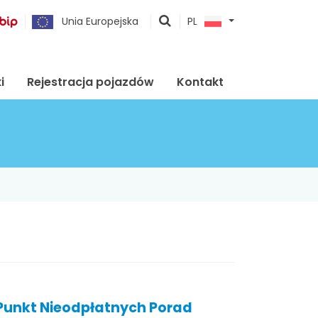
pokaż
Unia Europejska
PL
wyszukiwarkę
i
Rejestracja pojazdów
Kontakt
Punkt Nieodpłatnych Porad