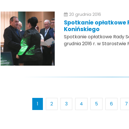
20 grudnia 2016
Spotkanie opłatkowe 
Konińskiego
Spotkanie opłatkowe Rady Se
grudnia 2016 r. w Starostwie
1
2
3
4
5
6
7