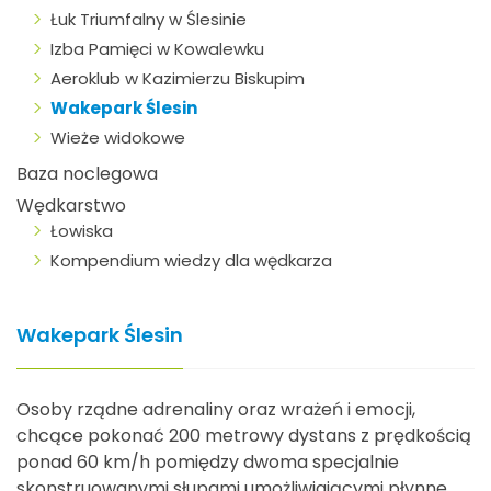
Łuk Triumfalny w Ślesinie
Izba Pamięci w Kowalewku
Aeroklub w Kazimierzu Biskupim
Wakepark Ślesin
Wieże widokowe
Baza noclegowa
Wędkarstwo
Łowiska
Kompendium wiedzy dla wędkarza
Wakepark Ślesin
Osoby rządne adrenaliny oraz wrażeń i emocji,
chcące pokonać 200 metrowy dystans z prędkością
ponad 60 km/h pomiędzy dwoma specjalnie
skonstruowanymi słupami umożliwiającymi płynne