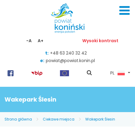
Skocz do zawartości
-A
A+
Wysoki kontrast
t:
+48 63 240 32 42
e:
powiat@powiat.konin.pl
pokaż
PL
wyszukiwarkę
Wakepark Ślesin
Strona główna
Ciekawe miejsca
Wakepark Ślesin