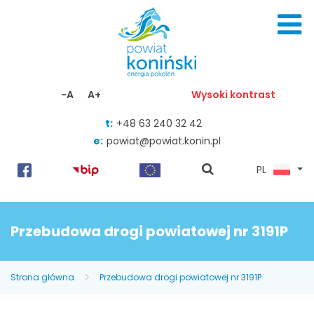
Skocz do zawartości
-A
A+
Wysoki kontrast
t:
+48 63 240 32 42
e:
powiat@powiat.konin.pl
pokaż
PL
wyszukiwarkę
Przebudowa drogi powiatowej nr 3191P
Strona główna
Przebudowa drogi powiatowej nr 3191P