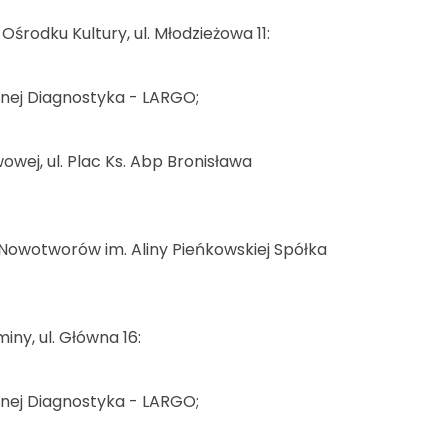
środku Kultury, ul. Młodzieżowa 11:
tnej Diagnostyka - LARGO;
owej, ul. Plac Ks. Abp Bronisława
i Nowotworów im. Aliny Pieńkowskiej Spółka
iny, ul. Główna 16:
tnej Diagnostyka - LARGO;