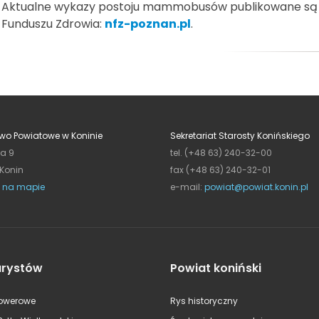
Aktualne wykazy postoju mammobusów publikowane są 
Funduszu Zdrowia:
nfz-poznan.pl
.
wo Powiatowe w Koninie
Sekretariat Starosty Konińskiego
ja 9
tel. (+48 63) 240-32-00
 Konin
fax (+48 63) 240-32-01
 na mapie
e-mail:
powiat@powiat.konin.pl
urystów
Powiat koniński
rowerowe
Rys historyczny