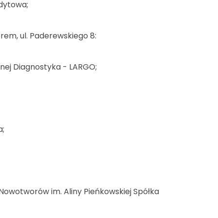
ndytowa;
em, ul. Paderewskiego 8:
tnej Diagnostyka - LARGO;
a;
i Nowotworów im. Aliny Pieńkowskiej Spółka