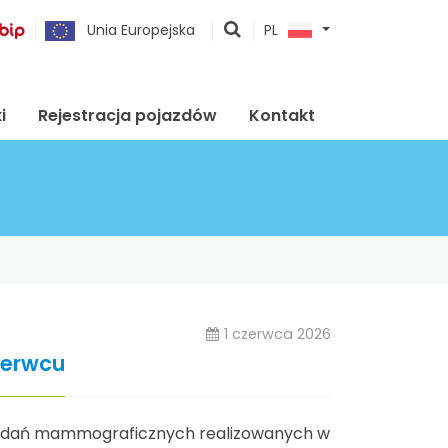
pokaż
Unia Europejska
PL
wyszukiwarkę
i
Rejestracja pojazdów
Kontakt
1 czerwca 2026
zerwcu
 badań mammograficznych realizowanych w