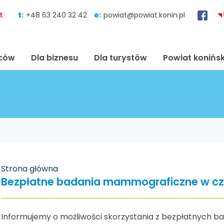
Skocz do zawartości
t
t:
+48 63 240 32 42
e:
powiat@powiat.konin.pl
ńców
Dla biznesu
Dla turystów
Powiat konińsk
Strona główna
Bezpłatne badania mammograficzne w c
Informujemy o możliwości skorzystania z bezpłatnych