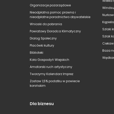
Wielka 
Organizacje pozarządowe
Windsu
Nieodpłatna pomoc prawna i
Nurkow
nieodpłatne poradnictwo obywatelskie
Kąpieli
Wnioski do pobrania
Szlaki 
Powiatowy Doradca Klimatyczny
Szlak k
Dialog Społeczny
Ciekaw
Placówki kultury
Baza n
Biblioteki
Wędkar
Koła Gospodyń Wiejskich
Amatorski ruch artystyczny
Tworzymy Kalendarz Imprez
Zostaw 1,5% podatku w powiecie
konińskim
Dla biznesu