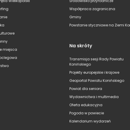
Pętla Wielkopolski
Środowisko przyrodnicze
rfing
Współpraca zagraniczna
anie
Gminy
ska
Powstanie styczniowe na Ziemi Kon
kulturowe
onny
Na skróty
e miejsca
oclegowa
Transmisja sesji Rady Powiatu
Konińskiego
stwo
Projekty europejskie i krajowe
Geoportal Powiatu Konińskiego
Powiat dla seniora
Wydawnictwa i multimedia
Oferta edukacyjna
Pogoda w powiecie
Kalendarium wydarzeń