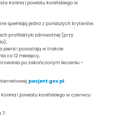
ta Konina i powiatu konińskiego w
re spełniają jedno z poniższych kryteriów:
ch profilaktyki zdrowotnej (przy
a),
 piersi i pozostają w trakcie
ia co 12 miesięcy,
itorowania po zakończonym leczeniu –
nternetowej:
pacjent.gov.pl
.
nina i powiatu konińskiego w czerwcu
 7: