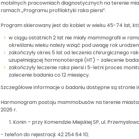
mobilnych pracowniach diagnostycznych na terenie mias
ramach „Programu profilaktyki raka piersi”.
Program skierowany jest do kobiet w wieku 45-74 lat, któ
w ciągu ostatnich 2 lat nie miały mammografii w rama
określaniu wieku należy wziąć pod uwagę rok urodzeni
zakończyły okres 5 lat od leczenia chirurgicznego raka
uzupełniającej hormonoterapii (HT) – zalecenie badan
zakończyły leczenie raka piersi i 5-letni proces mon
zalecenie badania co 12 miesięcy.
Szczegółowe informacje o badaniu dostępne są stronie i
Harmonogram postoju mammobusów na terenie miasta Ko
2026 r.
Konin – przy Komendzie Miejskiej SP, ul. Przemysłowa
- telefon do rejestracji: 42 254 64 10;