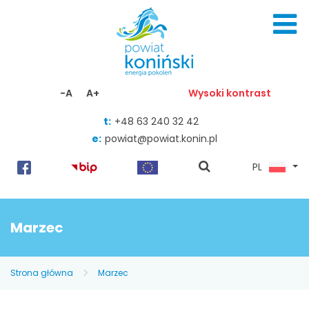
Skocz do zawartości
-A
A+
Wysoki kontrast
t:
+48 63 240 32 42
e:
powiat@powiat.konin.pl
pokaż
PL
wyszukiwarkę
Marzec
Strona główna
Marzec