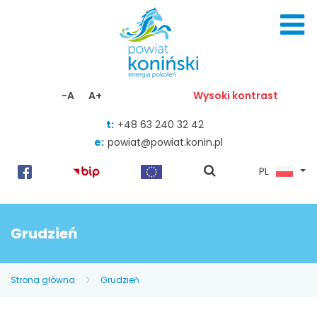
Skocz do zawartości
-A
A+
Wysoki kontrast
t:
+48 63 240 32 42
e:
powiat@powiat.konin.pl
pokaż
PL
wyszukiwarkę
Grudzień
Strona główna
Grudzień