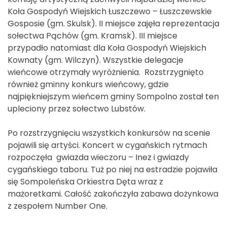
Koła Gospodyń Wiejskich Łuszczewo – Łuszczewskie
Gosposie (gm. Skulsk). II miejsce zajęła reprezentacja
sołectwa Pąchów (gm. Kramsk). III miejsce
przypadło natomiast dla Koła Gospodyń Wiejskich
Kownaty (gm. Wilczyn). Wszystkie delegacje
wieńcowe otrzymały wyróżnienia. Rozstrzygnięto
również gminny konkurs wieńcowy, gdzie
najpiękniejszym wieńcem gminy Sompolno został ten
upleciony przez sołectwo Lubstów.
Po rozstrzygnięciu wszystkich konkursów na scenie
pojawili się artyści. Koncert w cygańskich rytmach
rozpoczęła gwiazda wieczoru – Inez i gwiazdy
cygańskiego taboru. Tuż po niej na estradzie pojawiła
się Sompoleńska Orkiestra Dęta wraz z
mażoretkami. Całość zakończyła zabawa dożynkowa
z zespołem Number One.