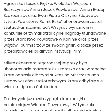
Agnieszka i Leszek Piętka, Wioletta i Wojciech
Ruszczyńscy, Anna i Jacek Pawłowscy, Anna i Błażej
Szczecińscy oraz Ewa i Piotra Olszyna. Zdobywcy
tytułu „Powiatowy Rolnik Roku” uhonorowani zostali
statuetkami „żniwiarza”. Wszyscy wyróżnieni w
konkursie otrzymali atrakcyjne nagrody ufundowane
przez Starostwo Powiatowe w Koninie oraz przez
wójtów i burmistrzów ze swoich gmin, a także przez
przedstawicieli lokalnych instytucji i firm.
Miłym akcentem tegorocznej imprezy było
uhonorowanie mażoretek z Kramska oraz Sompolna,
które odniosły olbrzymi sukces na Mistrzostwach
Europy w Tańcu Mażoretkowym, który odbył się we
włoskim Lignano Sabbiadoro.
Tradycyjnie już rozstrzygnięto konkurs „Na
najpiękniejszy Wieniec Dożynkowy”. W tym roku
komisję artystyczną zachwycił najbardziej wieniec