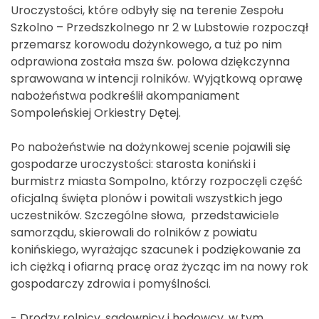
Uroczystości, które odbyły się na terenie Zespołu
Szkolno – Przedszkolnego nr 2 w Lubstowie rozpoczął
przemarsz korowodu dożynkowego, a tuż po nim
odprawiona została msza św. polowa dziękczynna
sprawowana w intencji rolników. Wyjątkową oprawę
nabożeństwa podkreślił akompaniament
Sompoleńskiej Orkiestry Dętej.
Po nabożeństwie na dożynkowej scenie pojawili się
gospodarze uroczystości: starosta koniński i
burmistrz miasta Sompolno, którzy rozpoczęli część
oficjalną święta plonów i powitali wszystkich jego
uczestników. Szczególne słowa, przedstawiciele
samorządu, skierowali do rolników z powiatu
konińskiego, wyrażając szacunek i podziękowanie za
ich ciężką i ofiarną pracę oraz życząc im na nowy rok
gospodarczy zdrowia i pomyślności.
- Drodzy rolnicy, sadownicy i hodowcy, w tym