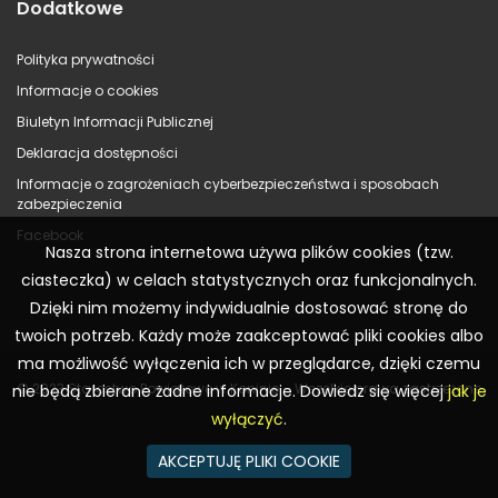
Dodatkowe
Polityka prywatności
Informacje o cookies
Biuletyn Informacji Publicznej
Deklaracja dostępności
Informacje o zagrożeniach cyberbezpieczeństwa i sposobach
zabezpieczenia
Facebook
Nasza strona internetowa używa plików cookies (tzw.
ciasteczka) w celach statystycznych oraz funkcjonalnych.
Dzięki nim możemy indywidualnie dostosować stronę do
twoich potrzeb. Każdy może zaakceptować pliki cookies albo
ma możliwość wyłączenia ich w przeglądarce, dzięki czemu
© 2023 Starostwo Powiatowe w Koninie – Wszelkie prawa zastrzeżone
nie będą zbierane żadne informacje. Dowiedz się więcej
jak je
wyłączyć
.
AKCEPTUJĘ PLIKI COOKIE
Realizacja:
WR Consulting