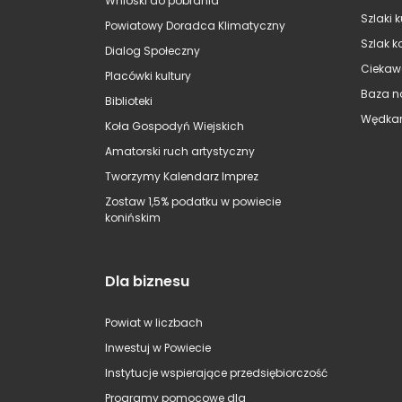
Wnioski do pobrania
Szlaki 
Powiatowy Doradca Klimatyczny
Szlak k
Dialog Społeczny
Ciekaw
Placówki kultury
Baza n
Biblioteki
Wędkar
Koła Gospodyń Wiejskich
Amatorski ruch artystyczny
Tworzymy Kalendarz Imprez
Zostaw 1,5% podatku w powiecie
konińskim
Dla biznesu
Powiat w liczbach
Inwestuj w Powiecie
Instytucje wspierające przedsiębiorczość
Programy pomocowe dla