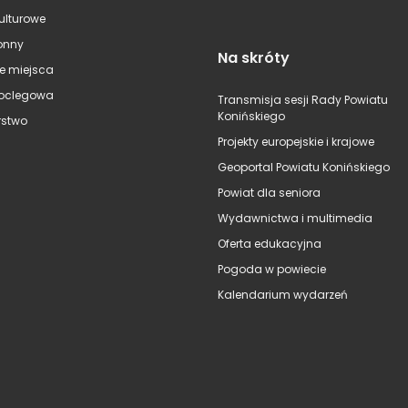
kulturowe
onny
Na skróty
e miejsca
oclegowa
Transmisja sesji Rady Powiatu
Konińskiego
stwo
Projekty europejskie i krajowe
Geoportal Powiatu Konińskiego
Powiat dla seniora
Wydawnictwa i multimedia
Oferta edukacyjna
Pogoda w powiecie
Kalendarium wydarzeń