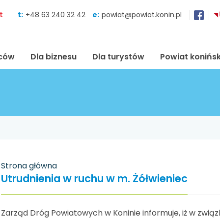
Skocz do zawartości
t
t:
+48 63 240 32 42
e:
powiat@powiat.konin.pl
ńców
Dla biznesu
Dla turystów
Powiat konińsk
Strona główna
Utrudnienia w ruchu w m. Żółwieniec
Zarząd Dróg Powiatowych w Koninie informuje, iż w zwią