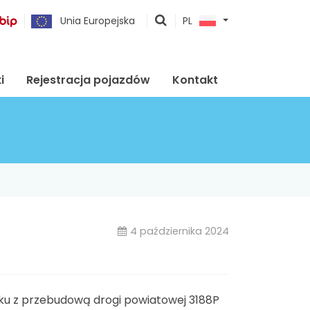
pokaż
Unia Europejska
PL
wyszukiwarkę
i
Rejestracja pojazdów
Kontakt
4 października 2024
zku z przebudową drogi powiatowej 3188P