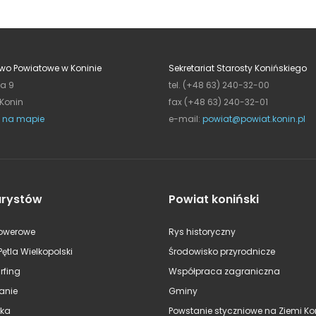
wo Powiatowe w Koninie
Sekretariat Starosty Konińskiego
ja 9
tel. (+48 63) 240-32-00
 Konin
fax (+48 63) 240-32-01
 na mapie
e-mail:
powiat@powiat.konin.pl
urystów
Powiat koniński
rowerowe
Rys historyczny
Pętla Wielkopolski
Środowisko przyrodnicze
rfing
Współpraca zagraniczna
anie
Gminy
ska
Powstanie styczniowe na Ziemi Kon