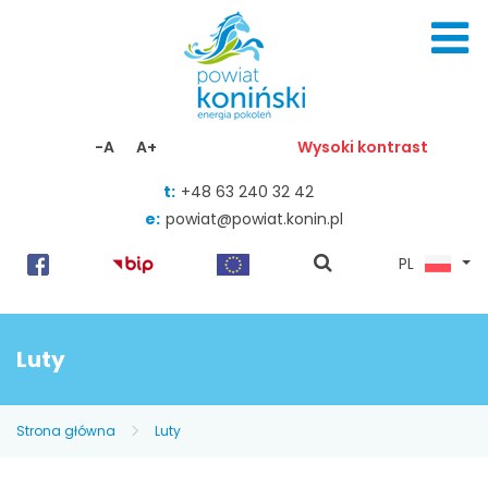
Skocz do zawartości
-A
A+
Wysoki kontrast
t:
+48 63 240 32 42
e:
powiat@powiat.konin.pl
pokaż
PL
wyszukiwarkę
Luty
Strona główna
Luty