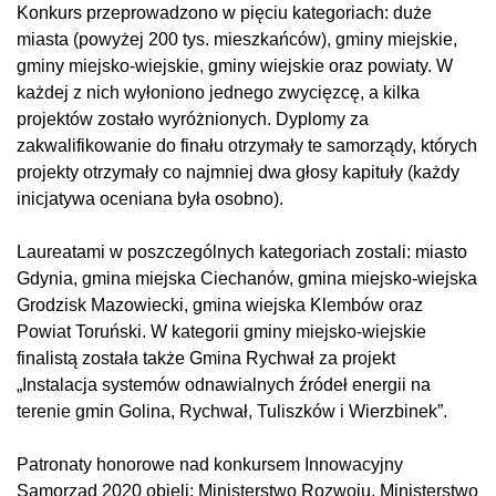
Konkurs przeprowadzono w pięciu kategoriach: duże
miasta (powyżej 200 tys. mieszkańców), gminy miejskie,
gminy miejsko-wiejskie, gminy wiejskie oraz powiaty. W
każdej z nich wyłoniono jednego zwycięzcę, a kilka
projektów zostało wyróżnionych. Dyplomy za
zakwalifikowanie do finału otrzymały te samorządy, których
projekty otrzymały co najmniej dwa głosy kapituły (każdy
inicjatywa oceniana była osobno).
Laureatami w poszczególnych kategoriach zostali: miasto
Gdynia, gmina miejska Ciechanów, gmina miejsko-wiejska
Grodzisk Mazowiecki, gmina wiejska Klembów oraz
Powiat Toruński. W kategorii gminy miejsko-wiejskie
finalistą została także Gmina Rychwał za projekt
„Instalacja systemów odnawialnych źródeł energii na
terenie gmin Golina, Rychwał, Tuliszków i Wierzbinek”.
Patronaty honorowe nad konkursem Innowacyjny
Samorząd 2020 objęli: Ministerstwo Rozwoju, Ministerstwo