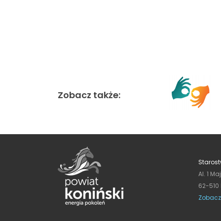
Zobacz także:
Starost
Al. 1 Ma
62-510
Zobacz