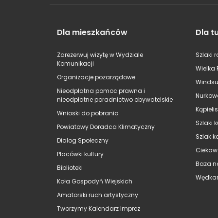
Dla mieszkańców
Dla t
Zarezerwuj wizytę w Wydziale
Szlaki 
Komunikacji
Wielka 
Organizacje pozarządowe
Windsu
Nieodpłatna pomoc prawna i
Nurkow
nieodpłatne poradnictwo obywatelskie
Kąpieli
Wnioski do pobrania
Szlaki 
Powiatowy Doradca Klimatyczny
Szlak k
Dialog Społeczny
Ciekaw
Placówki kultury
Baza n
Biblioteki
Wędkar
Koła Gospodyń Wiejskich
Amatorski ruch artystyczny
Tworzymy Kalendarz Imprez