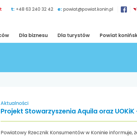
Skocz do zawartości
t
t:
+48 63 240 32 42
e:
powiat@powiat.konin.pl
ńców
Dla biznesu
Dla turystów
Powiat konińsk
Aktualności
Projekt Stowarzyszenia Aquila oraz UOKiK 
Powiatowy Rzecznik Konsumentów w Koninie informuje, ż