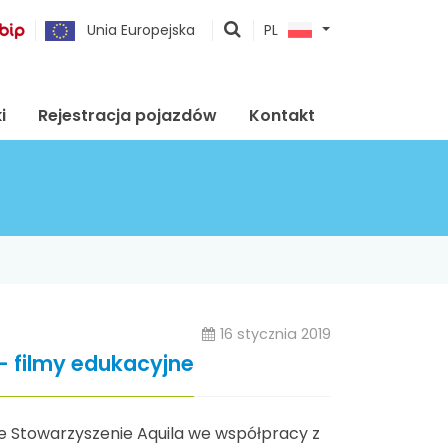
pokaż
Unia Europejska
PL
wyszukiwarkę
i
Rejestracja pojazdów
Kontakt
16 stycznia 2019
- filmy edukacyjne
e Stowarzyszenie Aquila we współpracy z