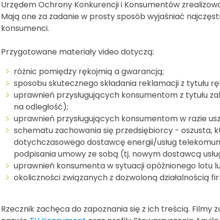
Urzędem Ochrony Konkurencji i Konsumentów zrealizował
Mają one za zadanie w prosty sposób wyjaśniać najczęst
konsumenci.
Przygotowane materiały video dotyczą:
różnic pomiędzy rękojmią a gwarancją;
sposobu skutecznego składania reklamacji z tytułu rę
uprawnień przysługujących konsumentom z tytułu za
na odległość);
uprawnień przysługujących konsumentom w razie uszko
schematu zachowania się przedsiębiorcy - oszusta, k
dotychczasowego dostawcę energii/usług telekomuni
podpisania umowy ze sobą (tj. nowym dostawcą usłu
uprawnień konsumenta w sytuacji opóźnionego lotu l
okoliczności związanych z dozwoloną działalnością fi
Rzecznik zachęca do zapoznania się z ich treścią. Filmy