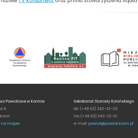
nazwie
TV Konsument
oraz profilu Stowarzyszenia Aquil
wo Powiatowe w Koninie
Sekretariat Starosty Konińskiego
ja 9
tel. (+48 63) 240-32-00
 Konin
fax (+48 63) 240-32-01
 na mapie
e-mail:
powiat@powiat.konin.pl