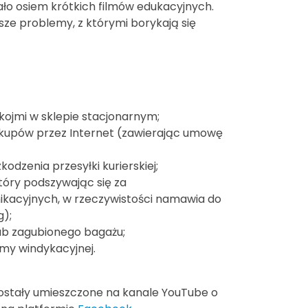
o osiem krótkich filmów edukacyjnych.
sze problemy, z którymi borykają się
kojmi w sklepie stacjonarnym;
kupów przez Internet (zawierając umowę
dzenia przesyłki kurierskiej;
tóry podszywając się za
kacyjnych, w rzeczywistości namawia do
g);
ub zagubionego bagażu;
rmy windykacyjnej.
 zostały umieszczone na kanale YouTube o