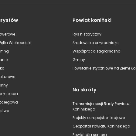
urystów
Powiat koniński
rowerowe
Rys historyczny
Pętla Wielkopolski
Środowisko przyrodnicze
rfing
Współpraca zagraniczna
anie
Gminy
ska
Powstanie styczniowe na Ziemi Kon
kulturowe
onny
Na skróty
e miejsca
oclegowa
Transmisja sesji Rady Powiatu
Konińskiego
stwo
Projekty europejskie i krajowe
Geoportal Powiatu Konińskiego
Powiat dla seniora