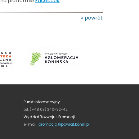
a na platformie
Facebook
.
powrót
Punkt informacyjny
tel. (+48 63) 240-32-42
Wydział Rozwoju i Promocji
e-mail:
promocja@powiat.konin.pl