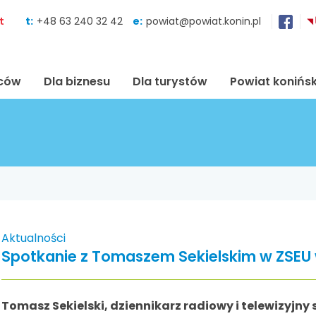
Skocz do zawartości
t
t:
+48 63 240 32 42
e:
powiat@powiat.konin.pl
ńców
Dla biznesu
Dla turystów
Powiat konińsk
Aktualności
Spotkanie z Tomaszem Sekielskim w ZSEU 
Tomasz Sekielski, dziennikarz radiowy i telewizyjny 