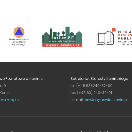
wo Powiatowe w Koninie
Sekretariat Starosty Konińskiego
ja 9
tel. (+48 63) 240-32-00
 Konin
fax (+48 63) 240-32-01
 na mapie
e-mail:
powiat@powiat.konin.pl