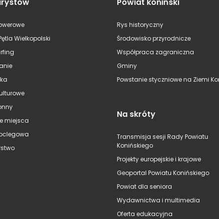
urystów
Powiat koniński
rowerowe
Rys historyczny
Pętla Wielkopolski
Środowisko przyrodnicze
rfing
Współpraca zagraniczna
anie
Gminy
ska
Powstanie styczniowe na Ziemi Kon
kulturowe
onny
Na skróty
e miejsca
oclegowa
Transmisja sesji Rady Powiatu
Konińskiego
stwo
Projekty europejskie i krajowe
Geoportal Powiatu Konińskiego
Powiat dla seniora
Wydawnictwa i multimedia
Oferta edukacyjna