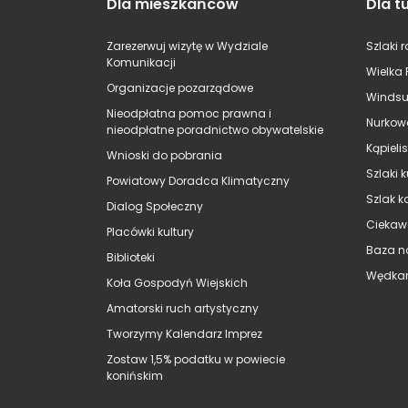
Dla mieszkańców
Dla t
Zarezerwuj wizytę w Wydziale
Szlaki 
Komunikacji
Wielka 
Organizacje pozarządowe
Windsu
Nieodpłatna pomoc prawna i
Nurkow
nieodpłatne poradnictwo obywatelskie
Kąpieli
Wnioski do pobrania
Szlaki 
Powiatowy Doradca Klimatyczny
Szlak k
Dialog Społeczny
Ciekaw
Placówki kultury
Baza n
Biblioteki
Wędkar
Koła Gospodyń Wiejskich
Amatorski ruch artystyczny
Tworzymy Kalendarz Imprez
Zostaw 1,5% podatku w powiecie
konińskim