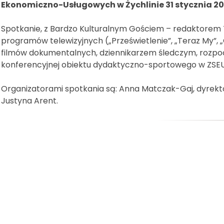
Ekonomiczno-Usługowych w Żychlinie 31 stycznia 201
Spotkanie, z Bardzo Kulturalnym Gościem – redaktorem
programów telewizyjnych („Prześwietlenie”, „Teraz My”, 
filmów dokumentalnych, dziennikarzem śledczym, rozpoczn
konferencyjnej obiektu dydaktyczno-sportowego w ZSEU w
Organizatorami spotkania są: Anna Matczak-Gaj, dyrekto
Justyna Arent.