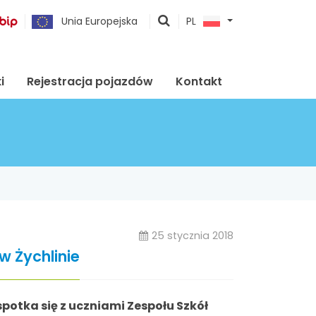
pokaż
Unia Europejska
PL
wyszukiwarkę
i
Rejestracja pojazdów
Kontakt
25 stycznia 2018
w Żychlinie
spotka się z uczniami Zespołu Szkół