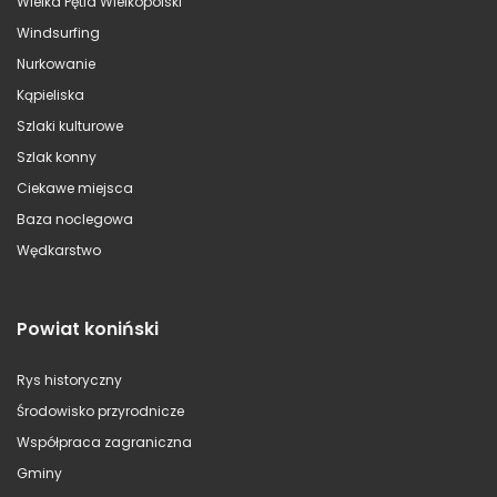
Wielka Pętla Wielkopolski
Windsurfing
Nurkowanie
Kąpieliska
Szlaki kulturowe
Szlak konny
Ciekawe miejsca
Baza noclegowa
Wędkarstwo
Powiat koniński
Rys historyczny
Środowisko przyrodnicze
Współpraca zagraniczna
Gminy