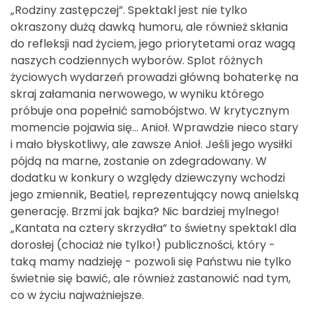
„Rodziny zastępczej”. Spektakl jest nie tylko
okraszony dużą dawką humoru, ale również skłania
do refleksji nad życiem, jego priorytetami oraz wagą
naszych codziennych wyborów. Splot różnych
życiowych wydarzeń prowadzi główną bohaterkę na
skraj załamania nerwowego, w wyniku którego
próbuje ona popełnić samobójstwo. W krytycznym
momencie pojawia się... Anioł. Wprawdzie nieco stary
i mało błyskotliwy, ale zawsze Anioł. Jeśli jego wysiłki
pójdą na marne, zostanie on zdegradowany. W
dodatku w konkury o względy dziewczyny wchodzi
jego zmiennik, Beatiel, reprezentujący nową anielską
generację. Brzmi jak bajka? Nic bardziej mylnego!
„Kantata na cztery skrzydła” to świetny spektakl dla
dorosłej (chociaż nie tylko!) publiczności, który -
taką mamy nadzieję - pozwoli się Państwu nie tylko
świetnie się bawić, ale również zastanowić nad tym,
co w życiu najważniejsze.