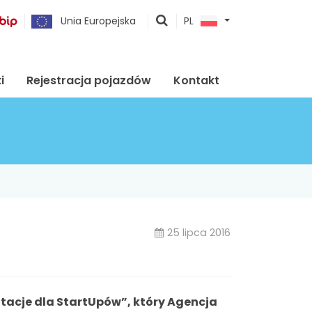
pokaż
Unia Europejska
PL
wyszukiwarkę
i
Rejestracja pojazdów
Kontakt
25 lipca 2016
otacje dla StartUpów”, który Agencja