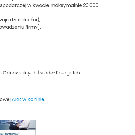
gospodarczej w kwocie maksymalnie 23.000
ju działalności),
wadzeniu firmy).
Odnawialnych Ĺšródeł Energii lub
towej
ARR w Koninie
.