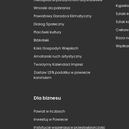
Kąpieli
Wnioski do pobrania
Szlaki 
Powiatowy Doradca Klimatyczny
Szlak k
Dialog Społeczny
Ciekaw
Placówki kultury
Baza n
Biblioteki
Wędkar
Koła Gospodyń Wiejskich
Amatorski ruch artystyczny
Tworzymy Kalendarz Imprez
Zostaw 1,5% podatku w powiecie
konińskim
Dla biznesu
Powiat w liczbach
Inwestuj w Powiecie
Instytucje wspierające przedsiębiorczość