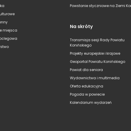
ska
Powstanie styczniowe na Ziemi Kon
kulturowe
onny
Na skróty
e miejsca
oclegowa
Transmisja sesji Rady Powiatu
Konińskiego
stwo
Projekty europejskie i krajowe
Geoportal Powiatu Konińskiego
Powiat dla seniora
Wydawnictwa i multimedia
Oferta edukacyjna
Pogoda w powiecie
Kalendarium wydarzeń