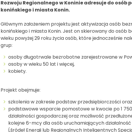
Rozwoju Regionalnego w Koninie adresuje do osób po
konińskiego i miasta Konin.
Głównym założeniem projektu jest aktywizacja osób bez
konińskiego i miasta Konin. Jest on skierowany do osó
wieku powyżej 29 roku życia osób, które jednocześnie nal
grup:
osoby długotrwale bezrobotne zarejestrowane w Pow
osoby w wieku 50 lat i więcej,
kobiety.
Projekt obejmuje:
szkolenia w zakresie podstaw przedsiębiorczości oraz
podstawowe wsparcie pomostowe w kwocie po 1 750 z
działalności gospodarczej oraz możliwość przedłużone
kolejne 6-mcy dla osób uruchamiających działalno
Ĺšródeł Energii lub Regionalnych Inteligentnych Specjal