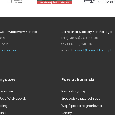
wo Powiatowe w Koninie
Sekretariat Starosty Konińskiego
ja 9
tel. (+48 63) 240-32-00
 Konin
fax (+48 63) 240-32-01
 na mapie
e-mail:
powiat@powiat.konin.pl
urystów
Powiat koniński
rowerowe
Rys historyczny
Pętla Wielkopolski
Środowisko przyrodnicze
rfing
Współpraca zagraniczna
anie
Gminy