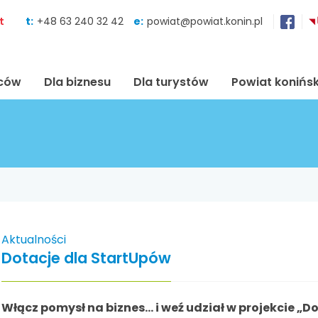
Skocz do zawartości
t
t:
+48 63 240 32 42
e:
powiat@powiat.konin.pl
ńców
Dla biznesu
Dla turystów
Powiat konińsk
Aktualności
Dotacje dla StartUpów
Włącz pomysł na biznes… i weź udział w projekcie „D