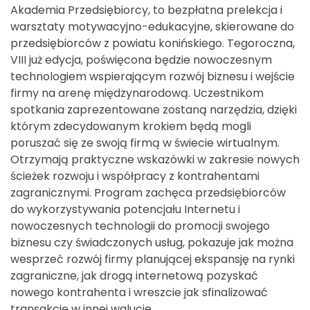
Akademia Przedsiębiorcy, to bezpłatna prelekcja i
warsztaty motywacyjno-edukacyjne, skierowane do
przedsiębiorców z powiatu konińskiego. Tegoroczna,
VIII już edycja, poświęcona będzie nowoczesnym
technologiem wspierającym rozwój biznesu i wejście
firmy na arenę międzynarodową. Uczestnikom
spotkania zaprezentowane zostaną narzędzia, dzięki
którym zdecydowanym krokiem będą mogli
poruszać się ze swoją firmą w świecie wirtualnym.
Otrzymają praktyczne wskazówki w zakresie nowych
ścieżek rozwoju i współpracy z kontrahentami
zagranicznymi. Program zachęca przedsiębiorców
do wykorzystywania potencjału Internetu i
nowoczesnych technologii do promocji swojego
biznesu czy świadczonych usług, pokazuje jak można
wesprzeć rozwój firmy planującej ekspansję na rynki
zagraniczne, jak drogą internetową pozyskać
nowego kontrahenta i wreszcie jak sfinalizować
transakcję w innej walucie.