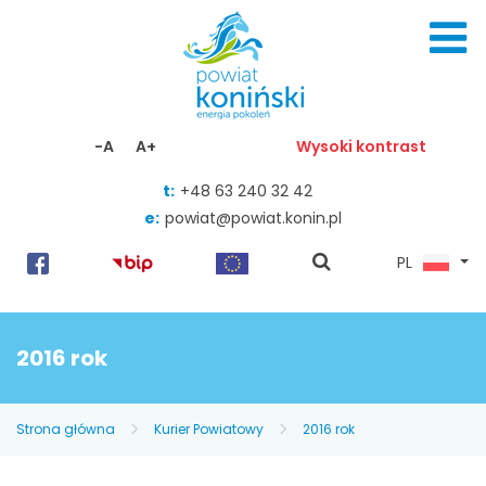
Skocz do zawartości
-A
A+
Wysoki kontrast
t:
+48 63 240 32 42
e:
powiat@powiat.konin.pl
pokaż
PL
wyszukiwarkę
2016 rok
Strona główna
Kurier Powiatowy
2016 rok